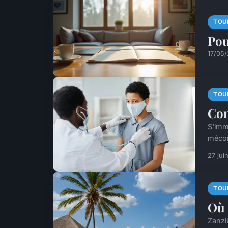
TOU
Pou
17/05
TOU
Com
S'imm
mécon
27 jui
TOU
Où 
Zanzi