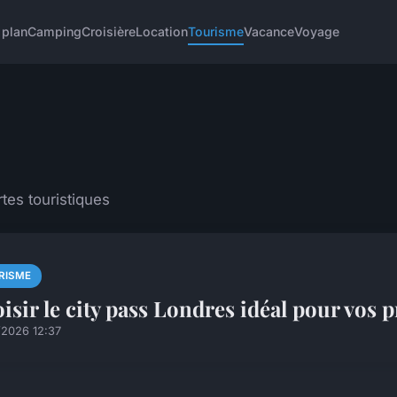
 plan
Camping
Croisière
Location
Tourisme
Vacance
Voyage
tes touristiques
RISME
isir le city pass Londres idéal pour vos 
/2026 12:37