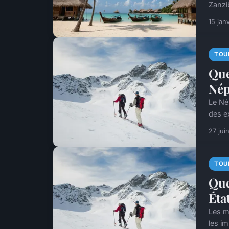
Zanzi
15 jan
TOU
Que
Nép
Le Né
des e
27 jui
TOU
Que
Éta
Les m
les i