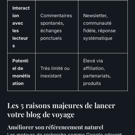
Interact
ion
Commentaires
Newsletter,
avec
spontanés,
communauté
les
échanges
fidèle, réponse
lecteur
ponctuels
systématique
s
Potenti
Élevé via
el de
Très limité ou
affiliation,
monétis
inexistant
partenariats,
ation
produits
Les 5 raisons majeures de lancer
votre blog de voyage
Améliorer son référencement naturel
Les moteurs de recherche comme Google adorent