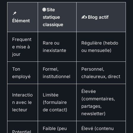
🌐 Site
📌
statique
✍️ Blog actif
Élément
classique
Frequent
Rare ou
Régulière (hebdo
e mise à
inexistante
ou mensuelle)
jour
Ton
Formel,
Personnel,
employé
institutionnel
chaleureux, direct
Élevée
Interactio
Limitée
(commentaires,
n avec le
(formulaire
partages,
lecteur
de contact)
newsletter)
Faible (peu
Élevé (contenu
Potentiel