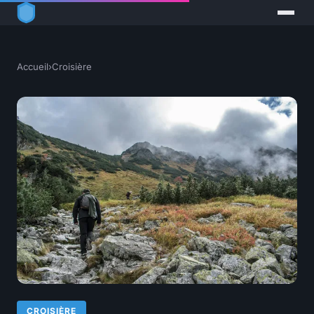
Accueil
›
Croisière
CROISIÈRE