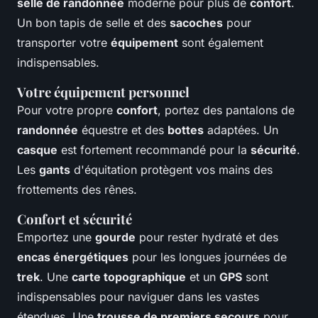
selle de randonnée
moderne pour plus de
confort
.
Un bon tapis de selle et des
sacoches
pour
transporter votre
équipement
sont également
indispensables.
Votre équipement personnel
Pour votre propre
confort
, portez des pantalons de
randonnée
équestre et des
bottes
adaptées. Un
casque
est fortement recommandé pour la
sécurité
.
Les
gants
d'équitation protègent vos mains des
frottements des rênes.
Confort et sécurité
Emportez une
gourde
pour rester hydraté et des
encas énergétiques
pour les longues journées de
trek
. Une
carte topographique
et un
GPS
sont
indispensables pour naviguer dans les vastes
étendues. Une
trousse de premiers secours
pour