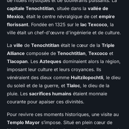
de rituels mystiques et de souverains puissants. La
capitale Tenochtitlan
, située dans la
vallée de
Mexico
, était le centre névralgique de cet
empire
florissant
. Fondée en 1325 sur le
lac Texcoco
, la
ville était un chef-d'œuvre d'ingénierie et de culture.
La
ville
de
Tenochtitlan
était le cœur de la
Triple
Alliance
composée de
Tenochtitlan
,
Texcoco
et
Tlacopan
. Les
Azteques
dominaient alors la région,
imposant leur culture et leurs croyances. Ils
vénéraient des dieux comme
Huitzilopochtli
, le dieu
du soleil et de la guerre, et
Tlaloc
, le dieu de la
pluie. Les
sacrifices humains
étaient monnaie
courante pour apaiser ces divinités.
Pour revivre ces moments historiques, une visite au
Templo Mayor
s’impose. Situé en plein cœur de